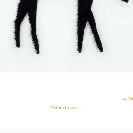
→
N
↑ Return to post