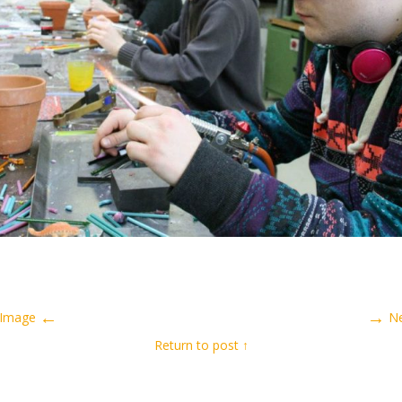
←
→
Previous Image
N
↑ Return to post