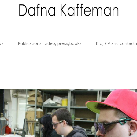
ws
Publications- video, press,books
Bio, CV and contact 