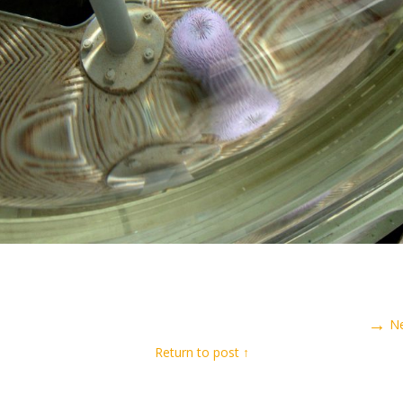
→
N
↑ Return to post