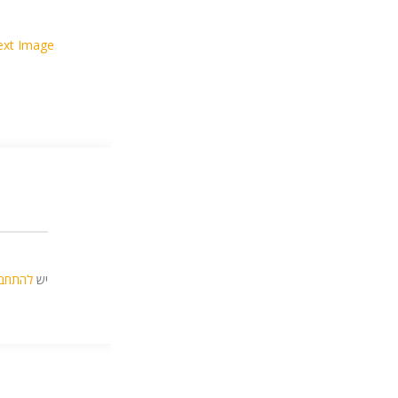
ext Image
יש
להתחב