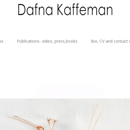
ws
Publications- video, press,books
Bio, CV and contact 