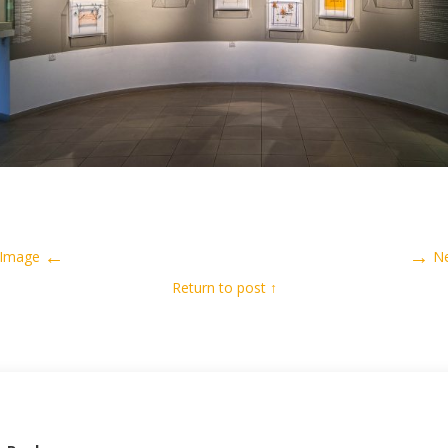
←
→
Previous Image
N
↑ Return to post